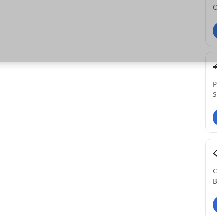
O
P
S
C
B