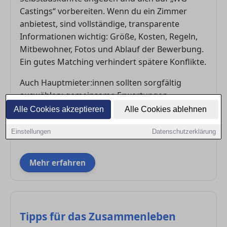
Castings“ vorbereiten. Wenn du ein Zimmer
anbietest, sind vollständige, transparente
Informationen wichtig: Größe, Kosten, Regeln,
Mitbewohner, Fotos und Ablauf der Bewerbung.
Ein gutes Matching verhindert spätere Konflikte.
Auch Hauptmieter:innen sollten sorgfältig
auswählen: gemeinsame Erwartungen,
Sauberkeit, Tagesrhythmus, Beruf, Lautstärke –
Alle Cookies akzeptieren
Alle Cookies ablehnen
alles beeinflusst das künftige WG-Klima. Gute
Einstellungen
Datenschutzerklärung
Vorbereitung lohnt sich also für beide Seiten.
Mehr erfahren
Tipps für das Zusammenleben