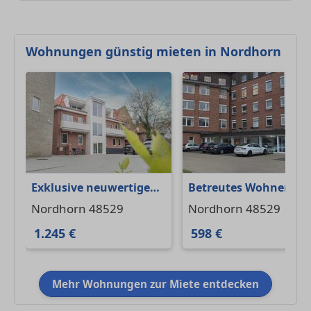
Wohnungen günstig mieten in Nordhorn
Exklusive neuwertige
Betreutes Wohnen -
Etagenwohnung im
Appartment im
Nordhorn 48529
Nordhorn 48529
Herzen von Nordhorn
ehemaligen
1.245 €
598 €
Marienkrankenhaus
Mehr Wohnungen zur Miete entdecken