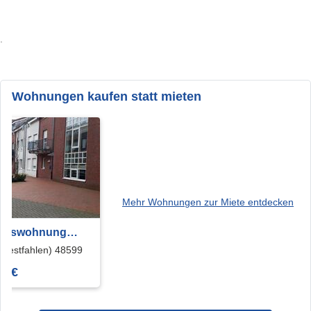
.
Wohnungen kaufen statt mieten
Mehr Wohnungen zur Miete entdecken
umswohnung
choss
Westfahlen) 48599
0 €