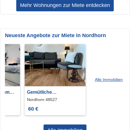
Mehr Wohnungen zur Miete entdecken
Neueste Angebote zur Miete in Nordhorn
Alle Immobilien
zimmer
Gemütliche
r Urlaub
Ferienwohnung in
Nordhorn 48527
Nordhorn – zentral &
60 €
preiswert