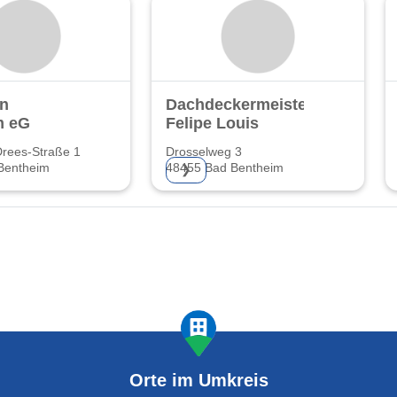
in
Dachdeckermeister
m eG
Felipe Louis
rees-Straße 1
Drosselweg 3
Bentheim
48455 Bad Bentheim
❯
Orte im Umkreis