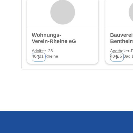
Wohnungs-
Bauvere
Verein-Rheine eG
Benthei
Adolfstr. 23
Apotheker-D
48431 Rheine
48455 Bad 
❯
❯