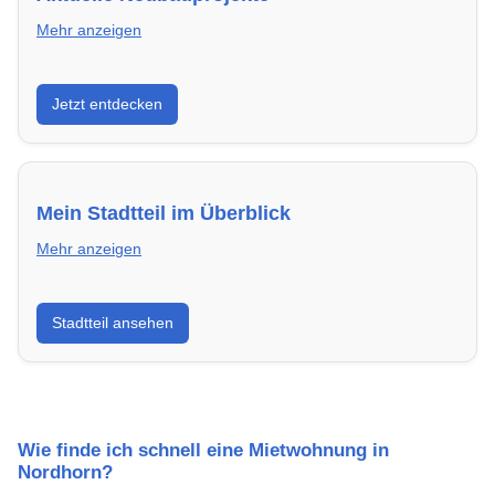
Mehr anzeigen
Entdecke Neubauprojekte in Nordhorn – modern,
Jetzt entdecken
energieeffizient und sofort bezugsfertig.
Mein Stadtteil im Überblick
Mehr anzeigen
Erfahre mehr über deinen Stadtteil in Nordhorn:
Stadtteil ansehen
Lebensqualität, Verkehrsanbindung, Schulen,
Freizeitmöglichkeiten und Mietpreise.
Wie finde ich schnell eine Mietwohnung in
Nordhorn?