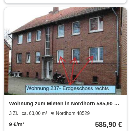
Wohnung zum Mieten in Nordhorn 585,90 €
63 m²
3 Zi.
ca. 63,00 m²
Nordhorn 48529
585,90 €
9 €/m²