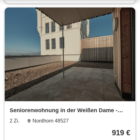
Seniorenwohnung in der Weißen Dame -
Betreutes Wohnen
2 Zi.
Nordhorn 48527
919 €