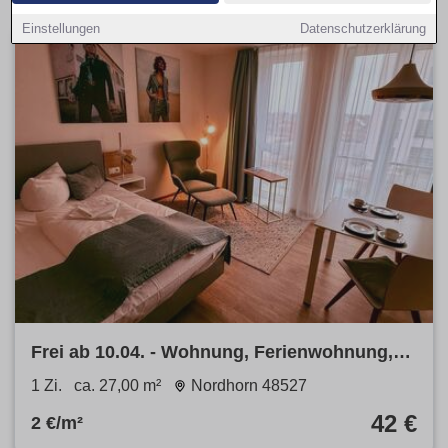
Einstellungen
Datenschutzerklärung
Frei ab 10.04. - Wohnung, Ferienwohnung,
Apartment in Nordhorn
1 Zi.
ca. 27,00 m²
Nordhorn 48527
42 €
2 €/m²