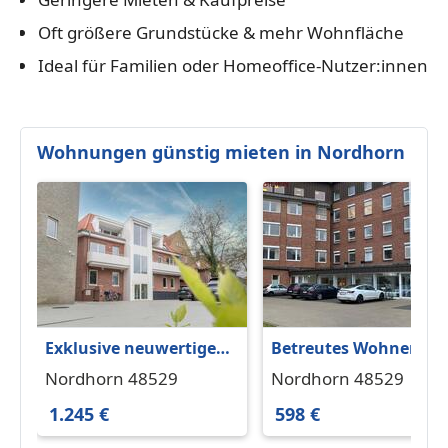
Oft größere Grundstücke & mehr Wohnfläche
Ideal für Familien oder Homeoffice-Nutzer:innen
Wohnungen günstig mieten in Nordhorn
Exklusive neuwertige
Betreutes Wohnen -
Etagenwohnung im
Appartment im
Nordhorn 48529
Nordhorn 48529
Herzen von Nordhorn
ehemaligen
1.245 €
598 €
Marienkrankenhaus