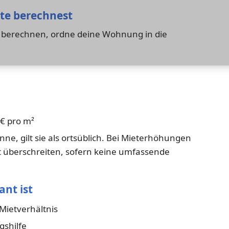
ete berechnest
u berechnen, ordne deine Wohnung in die
 € pro m²
nne, gilt sie als ortsüblich. Bei Mieterhöhungen
ht überschreiten, sofern keine umfassende
ant ist
Mietverhältnis
gshilfe