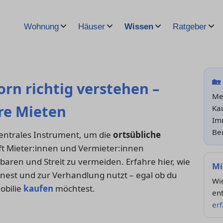
Wohnung
Häuser
Wissen
Ratgeber
🏡
rn richtig verstehen –
Me
ire Mieten
Kau
Im
Be
zentrales Instrument, um die
ortsübliche
ft Mieter:innen und Vermieter:innen
baren und Streit zu vermeiden. Erfahre hier, wie
Mi
chnest und zur Verhandlung nutzt – egal ob du
Wie
obilie
kaufen
möchtest.
en
er