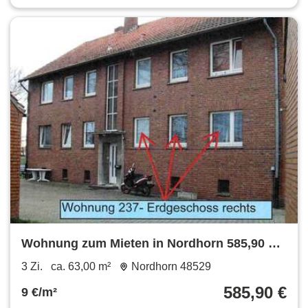
Wohnung zum Mieten in Nordhorn 585,90 €
63 m²
3 Zi.
ca. 63,00 m²
Nordhorn 48529
585,90 €
9 €/m²