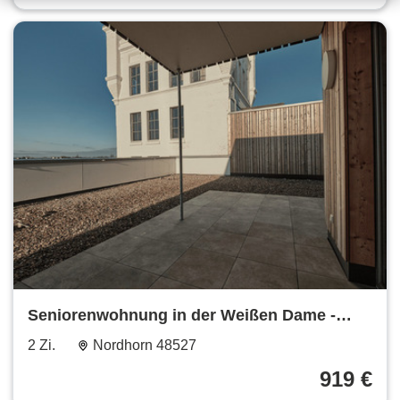
Seniorenwohnung in der Weißen Dame -
Betreutes Wohnen
2 Zi.
Nordhorn 48527
919 €