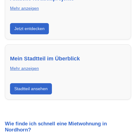
Mehr anzeigen
Entdecke Neubauprojekte in Nordhorn – modern,
Jetzt entdecken
energieeffizient und sofort bezugsfertig.
Mein Stadtteil im Überblick
Mehr anzeigen
Erfahre mehr über deinen Stadtteil in Nordhorn:
Stadtteil ansehen
Lebensqualität, Verkehrsanbindung, Schulen,
Freizeitmöglichkeiten und Mietpreise.
Wie finde ich schnell eine Mietwohnung in
Nordhorn?