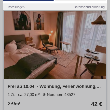
Einstellungen
Datenschutzerklärung
Frei ab 10.04. - Wohnung, Ferienwohnung,
Apartment in Nordhorn
1 Zi.
ca. 27,00 m²
Nordhorn 48527
42 €
2 €/m²