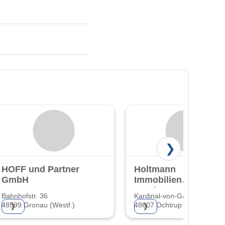
❯
HOFF und Partner
Holtmann
GmbH
Immobilien
Services GmbH
Bahnhofstr. 36
Kardinal-von-Galen-Str. 49
Co. KG
48599 Gronau (Westf.)
48607 Ochtrup
❯
❯