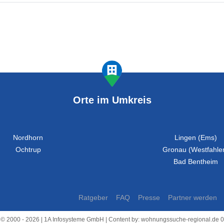
Orte im Umkreis
Nordhorn
Lingen (Ems)
Ochtrup
Gronau (Westfahle
Bad Bentheim
Ratgeber
FAQ
Presse
Partner werden
 © 2000 - 2026 | 1A Infosysteme GmbH | Content by: wohnungssuche-regional.de 