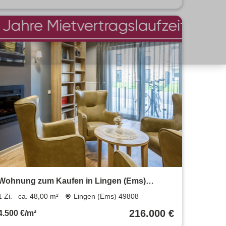
Wohnung zum Kaufen in Lingen (Ems)
216.000 € 48 m²
1 Zi.
ca. 48,00 m²
Lingen (Ems) 49808
216.000 €
4.500 €/m²