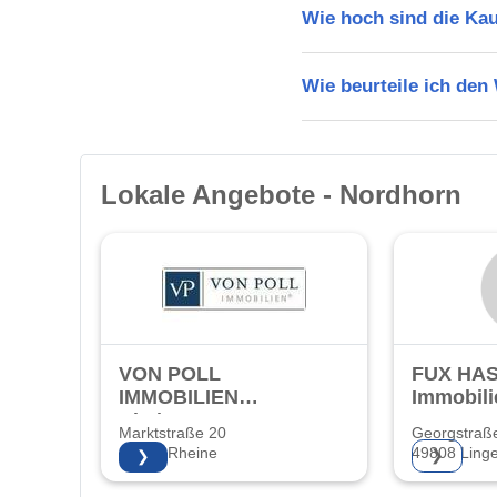
Wie hoch sind die Ka
Wie beurteile ich de
Lokale Angebote - Nordhorn
VON POLL
FUX HA
IMMOBILIEN
Immobil
Rheine
Marktstraße 20
Georgstraß
48431 Rheine
49808 Ling
❯
❯