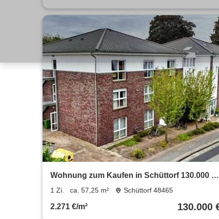
Wohnung zum Kaufen in Schüttorf 130.000 €
57.25 m²
1 Zi.
ca. 57,25 m²
Schüttorf 48465
130.000 
2.271 €/m²