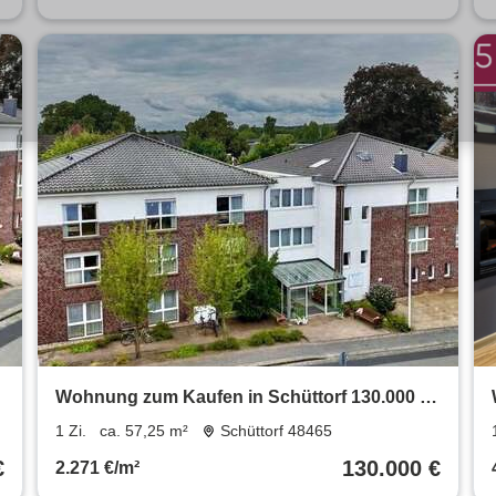
Wohnung zum Kaufen in Schüttorf 130.000 €
57.25 m²
1 Zi.
ca. 57,25 m²
Schüttorf 48465
€
130.000 €
2.271 €/m²