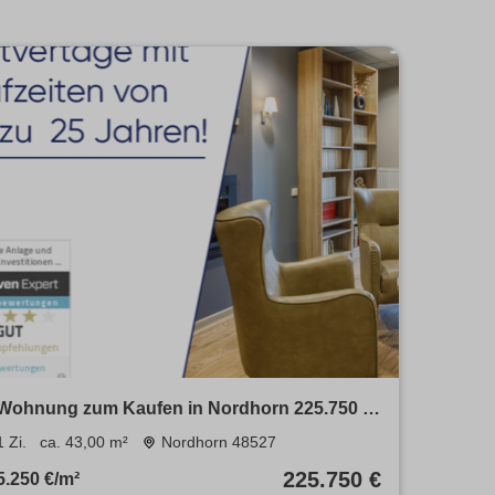
Wohnung zum Kaufen in Nordhorn 225.750 €
43 m²
1 Zi.
ca. 43,00 m²
Nordhorn 48527
225.750 €
5.250 €/m²