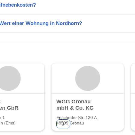
ufnebenkosten?
n Wert einer Wohnung in Nordhorn?
S
WGG Gronau
ien GbR
mbH & Co. KG
e 1
Enscheder Str. 130 A
en (Ems)
48599 Gronau
❯